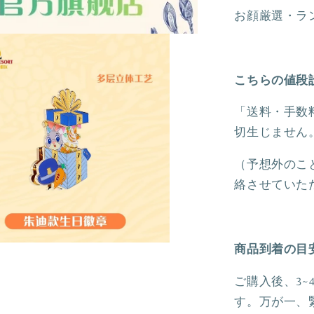
バ
お顔厳選・ラ
ッ
ジ
❘
上
こちらの値段
海
「送料・手数
デ
ィ
切生じません
ズ
（予想外のこ
ニ
絡させていた
ー
の
数
量
商品到着の目
を
減
ご購入後、3
ら
す。万が一、