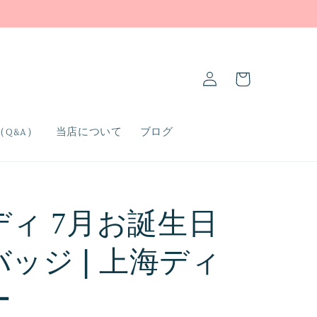
ロ
カ
グ
ー
イ
ト
ン
Q&A）
当店について
ブログ
ディ 7月お誕生日
バッジ❘上海ディ
ー