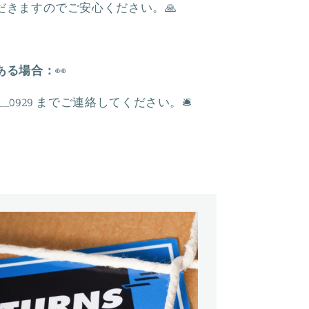
す
だきますのでご安心ください。🙏
ある場合：
👀
a__0929
までご連絡してください。
🛎