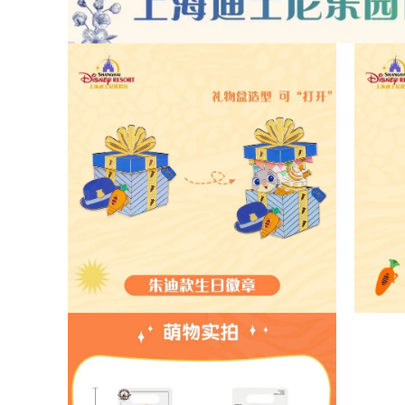
モ
ー
ダ
ル
で
メ
デ
ィ
ア
(1)
を
開
く
モ
モ
ー
ー
ダ
ダ
ル
ル
で
で
メ
メ