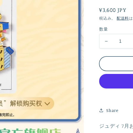
通
¥3,600 JPY
常
税込み。
配送料
は
価
数量
格
ジ
ュ
デ
ィ
7
月
お
誕
生
Share
日
ピ
ジュディ 7月
ン