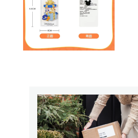
デ
デ
ィ
ィ
ア
ア
(2)
(3)
を
を
開
開
く
く
モ
ー
ダ
ル
で
メ
デ
ィ
ア
(4)
を
開
く