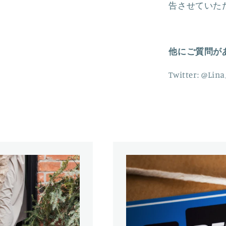
す
告させていた
他にご質問が
Twitter: @Lin