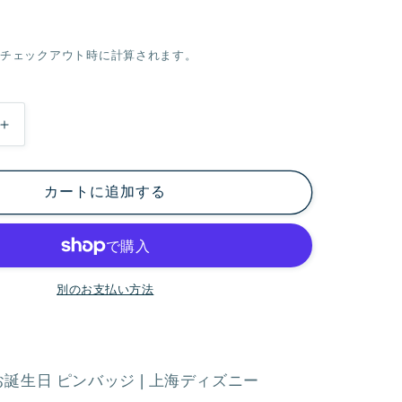
チェックアウト時に計算されます。
ジ
ュ
デ
カートに追加する
ィ
7
月
お
別のお支払い方法
誕
生
日
ピ
お誕生日 ピンバッジ❘上海ディズニー
ン