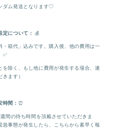
バ
ンダム発送となります♡
ッ
ジ
❘
上
設定について：
💰
海
料・箱代」込みです。購入後、他の費用は一
デ
ィ
。✅
ズ
とを除く、もし他に費用が発生する場合、連
ニ
だきます）
ー
の
数
量
安時間：
⏰
を
増
~4週間の待ち時間を頂戴させていただきま
や
緊急事態が発生したら、こちらから素早く報