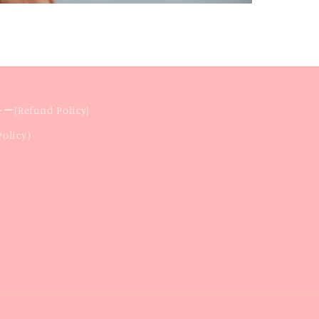
Refund Policy)
licy）