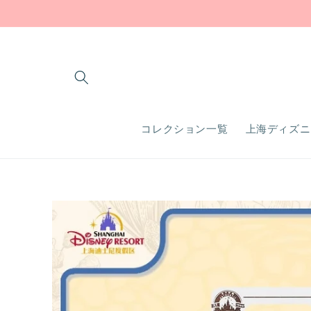
コンテ
ンツに
進む
コレクション一覧
上海ディズニ
商品情
報にス
キップ