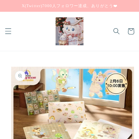
コンテ
X(Twitter)7000人フォロワー達成、ありがとう❤️
ンツに
進む
カ
ー
ト
商品情
報にス
キップ