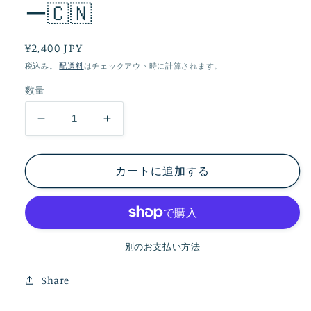
ー🇨🇳
通
¥2,400 JPY
常
税込み。
配送料
はチェックアウト時に計算されます。
価
数量
格
ス
ス
ク
ク
ー
ー
カートに追加する
ル
ル
ダ
ダ
ッ
ッ
フ
フ
別のお支払い方法
ィ
ィ
ー
ー
Share
フ
フ
レ
レ