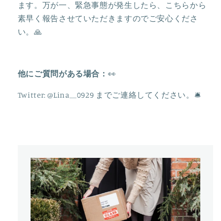
ます。万が一、緊急事態が発生したら、こちらから
海
海
素早く報告させていただきますのでご安心くださ
デ
デ
い。🙏
ィ
ィ
ズ
ズ
ニ
ニ
ー
ー
他にご質問がある場合：
👀
🇨🇳
🇨🇳
の
の
Twitter: @Lina__0929
までご連絡してください。
🛎
数
数
量
量
を
を
減
増
ら
や
す
す