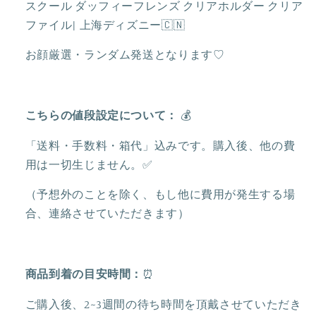
スクール ダッフィーフレンズ クリアホルダー クリア
ン
ン
ファイル| 上海ディズニー🇨🇳
ズ
ズ
ク
ク
お顔厳選・ランダム発送となります♡
リ
リ
ア
ア
ホ
ホ
こちらの値段設定について：
💰
ル
ル
ダ
ダ
「送料・手数料・箱代」込みです。購入後、他の費
ー
ー
用は一切生じません。✅
ク
ク
（予想外のことを除く、もし他に費用が発生する場
リ
リ
合、連絡させていただきます）
ア
ア
フ
フ
ァ
ァ
イ
イ
商品到着の目安時間：
⏰
ル|
ル|
ご購入後、2~3週間の待ち時間を頂戴させていただき
上
上