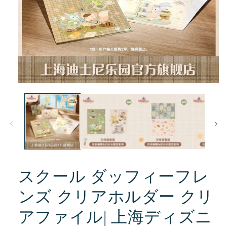
モ
ー
ダ
ル
で
メ
デ
ィ
ア
(1)
スクール ダッフィーフレ
を
開
ンズ クリアホルダー クリ
く
アファイル| 上海ディズニ