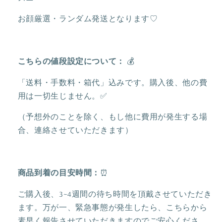
キ
キ
ー
ー
お顔厳選・ランダム発送となります♡
チ
チ
ェ
ェ
ー
ー
こちらの値段設定について：
💰
ン
ン
❘
❘
「送料・手数料・箱代」込みです。購入後、他の費
上
上
用は一切生じません。✅
海
海
（予想外のことを除く、もし他に費用が発生する場
デ
デ
ィ
ィ
合、連絡させていただきます）
ズ
ズ
ニ
ニ
ー
ー
商品到着の目安時間：
⏰
の
の
ご購入後、3~4週間の待ち時間を頂戴させていただき
数
数
ます。万が一、緊急事態が発生したら、こちらから
量
量
を
を
素早く報告させていただきますのでご安心くださ