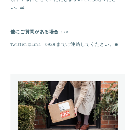
減
増
い。🙏
ら
や
す
す
他にご質問がある場合：
👀
Twitter: @Lina__0929
までご連絡してください。
🛎