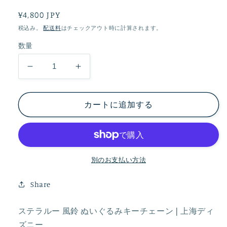
通
¥4,800 JPY
常
税込み。
配送料
はチェックアウト時に計算されます。
価
数量
格
ス
ス
テ
テ
ラ
ラ
カートに追加する
ル
ル
ー
ー
風
風
鈴
鈴
別のお支払い方法
ぬ
ぬ
い
い
Share
ぐ
ぐ
る
る
ステラルー 風鈴 ぬいぐるみキーチェーン❘上海ディ
み
み
ズニー