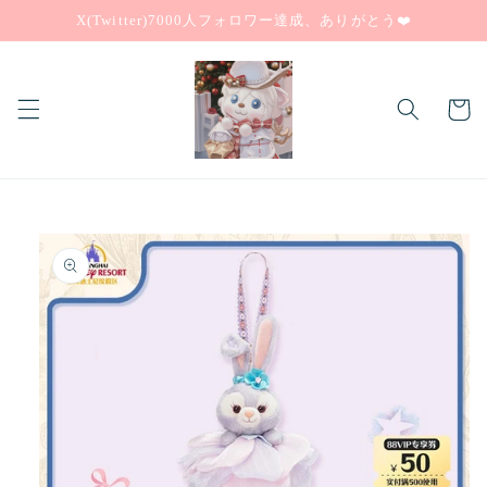
コンテ
X(Twitter)7000人フォロワー達成、ありがとう❤️
ンツに
進む
カ
ー
ト
商品情
報にス
キップ