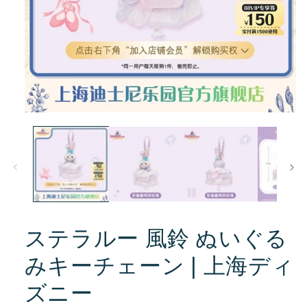
モ
ー
ダ
ル
で
メ
デ
ィ
ア
(1)
ステラルー 風鈴 ぬいぐる
を
開
みキーチェーン❘上海ディ
く
ズニー