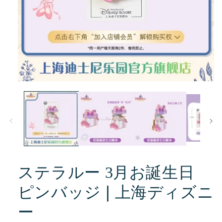
モ
ー
ダ
ル
で
メ
デ
ィ
ア
(1)
ステラルー 3月お誕生日
を
開
ピンバッジ❘上海ディズニ
く
ー