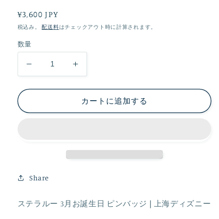
通
¥3,600 JPY
常
税込み。
配送料
はチェックアウト時に計算されます。
価
数量
格
ス
ス
テ
テ
ラ
ラ
カートに追加する
ル
ル
ー
ー
3
3
月
月
お
お
誕
誕
Share
生
生
日
日
ステラルー 3月お誕生日 ピンバッジ❘上海ディズニー
ピ
ピ