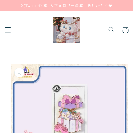
コンテ
X(Twitter)7000人フォロワー達成、ありがとう❤️
ンツに
進む
カ
ー
ト
商品情
報にス
キップ