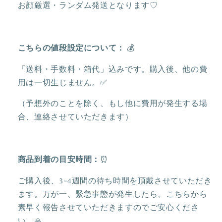
ン
ン
お顔厳選・ランダム発送となります♡
バ
バ
ッ
ッ
ジ
ジ
こちらの値段設定について：
💰
❘
❘
上
上
「送料・手数料・箱代」込みです。購入後、他の費
海
海
用は一切生じません。✅
デ
デ
ィ
ィ
（予想外のことを除く、もし他に費用が発生する場
ズ
ズ
合、連絡させていただきます）
ニ
ニ
ー
ー
の
の
商品到着の目安時間：
⏰
数
数
量
量
ご購入後、3~4週間の待ち時間を頂戴させていただき
を
を
ます。万が一、緊急事態が発生したら、こちらから
減
増
素早く報告させていただきますのでご安心くださ
ら
や
い。🙏