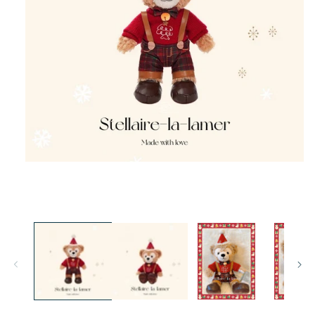
モ
ー
ダ
ル
で
メ
デ
ィ
ア
(1)
を
開