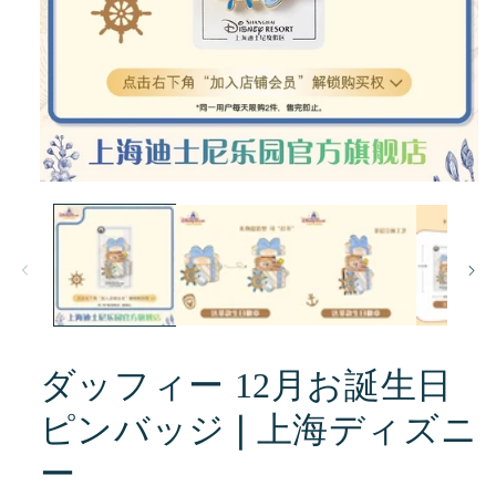
モ
ー
ダ
ル
で
メ
デ
ィ
ア
(1)
ダッフィー 12月お誕生日
を
開
ピンバッジ❘上海ディズニ
く
ー