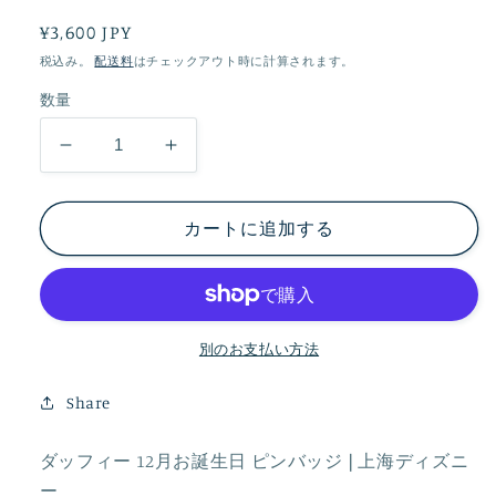
通
¥3,600 JPY
常
税込み。
配送料
はチェックアウト時に計算されます。
価
数量
格
ダ
ダ
ッ
ッ
フ
フ
カートに追加する
ィ
ィ
ー
ー
12
12
月
月
別のお支払い方法
お
お
誕
誕
Share
生
生
日
日
ダッフィー 12月お誕生日 ピンバッジ❘上海ディズニ
ピ
ピ
ー