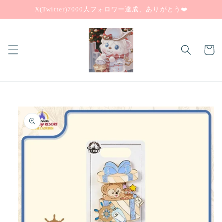
コンテ
X(Twitter)7000人フォロワー達成、ありがとう❤️
ンツに
進む
カ
ー
ト
商品情
報にス
キップ