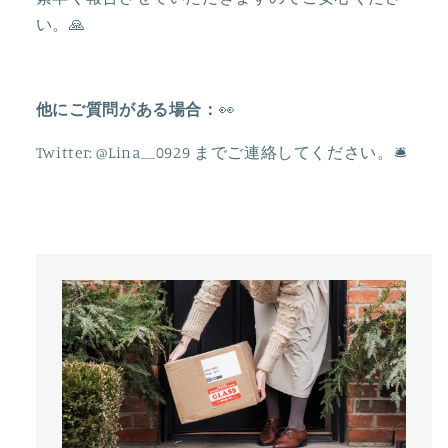
す
す
い。🙏
他にご質問がある場合：
👀
Twitter: @Lina__0929
までご連絡してください。
🛎