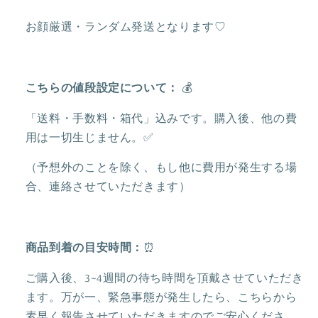
ン
ン
バ
バ
お顔厳選・ランダム発送となります♡
ッ
ッ
ジ
ジ
❘
❘
こちらの値段設定について：
💰
上
上
海
海
「送料・手数料・箱代」込みです。購入後、他の費
デ
デ
用は一切生じません。✅
ィ
ィ
ズ
ズ
（予想外のことを除く、もし他に費用が発生する場
ニ
ニ
合、連絡させていただきます）
ー
ー
の
の
数
数
商品到着の目安時間：
⏰
量
量
を
を
ご購入後、3~4週間の待ち時間を頂戴させていただき
減
増
ます。万が一、緊急事態が発生したら、こちらから
ら
や
素早く報告させていただきますのでご安心くださ