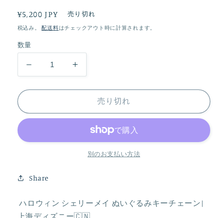
通
¥5,200 JPY
売り切れ
常
税込み。
配送料
はチェックアウト時に計算されます。
価
数量
格
ハ
ハ
ロ
ロ
ウ
ウ
売り切れ
ィ
ィ
ン
ン
シ
シ
ェ
ェ
別のお支払い方法
リ
リ
ー
ー
Share
メ
メ
イ
イ
ハロウィン シェリーメイ ぬいぐるみキーチェーン|
ぬ
ぬ
上海ディズニー🇨🇳