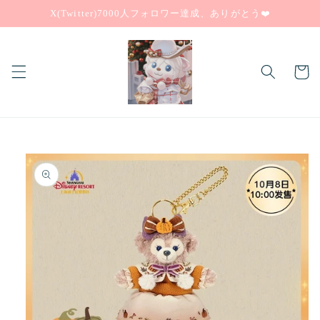
コンテ
X(Twitter)7000人フォロワー達成、ありがとう❤️
ンツに
進む
カ
ー
ト
商品情
報にス
キップ