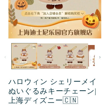
モ
ー
ダ
ル
で
メ
デ
ィ
ア
(1)
ハロウィン シェリーメイ
を
開
ぬいぐるみキーチェーン|
く
上海ディズニー🇨🇳