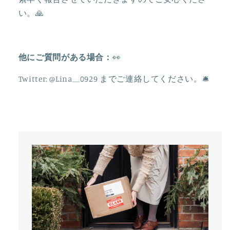
の
の
い。🙏
数
数
量
量
を
を
他にご質問がある場合：
👀
減
増
ら
や
Twitter: @Lina__0929
までご連絡してください。
🛎
す
す