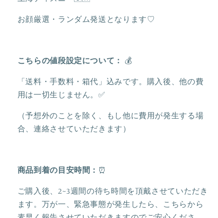
い
い
ぐ
ぐ
お顔厳選・ランダム発送となります♡
る
る
み
み
キ
キ
こちらの値段設定について：
💰
ー
ー
チ
チ
「送料・手数料・箱代」込みです。購入後、他の費
ェ
ェ
用は一切生じません。✅
ー
ー
（予想外のことを除く、もし他に費用が発生する場
ン|
ン|
合、連絡させていただきます）
上
上
海
海
デ
デ
ィ
ィ
商品到着の目安時間：
⏰
ズ
ズ
ご購入後、2~3週間の待ち時間を頂戴させていただき
ニ
ニ
ます。万が一、緊急事態が発生したら、こちらから
ー
ー
素早く報告させていただきますのでご安心くださ
🇨🇳
🇨🇳