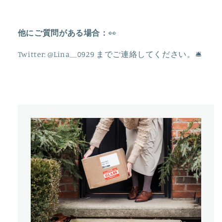
の
の
数
数
量
量
他にご質問がある場合：
👀
を
を
減
増
Twitter: @Lina__0929
までご連絡してください。
🛎
ら
や
す
す