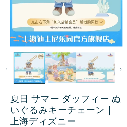
モ
ー
ダ
ル
で
メ
デ
ィ
ア
(1)
夏日 サマー ダッフィー ぬ
を
開
いぐるみキーチェーン｜
く
上海ディズニー