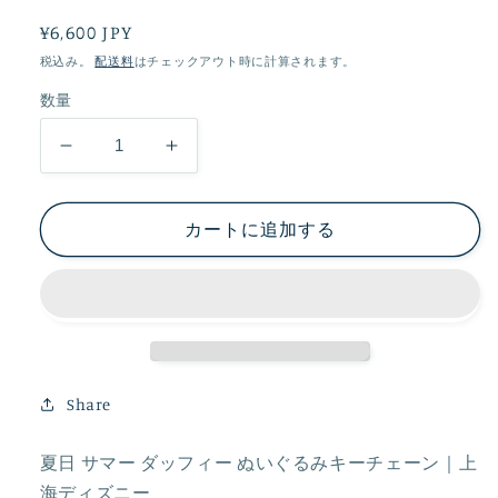
通
¥6,600 JPY
常
税込み。
配送料
はチェックアウト時に計算されます。
価
数量
格
夏
夏
日
日
サ
サ
カートに追加する
マ
マ
ー
ー
ダ
ダ
ッ
ッ
フ
フ
ィ
ィ
Share
ー
ー
ぬ
ぬ
夏日 サマー ダッフィー ぬいぐるみキーチェーン｜上
い
い
海ディズニー