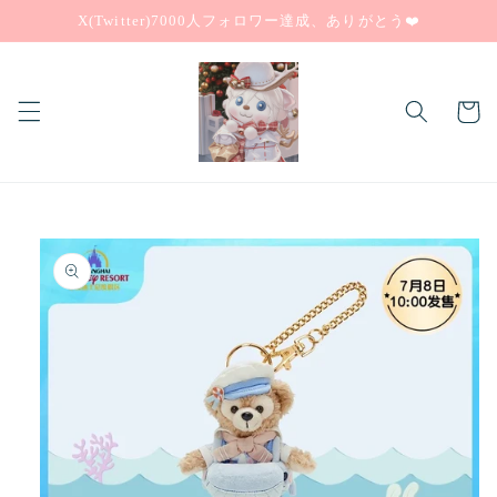
コンテ
X(Twitter)7000人フォロワー達成、ありがとう❤️
ンツに
進む
カ
ー
ト
商品情
報にス
キップ