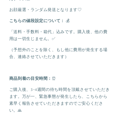
ぐ
ぐ
る
る
お顔厳選・ランダム発送となります♡
み
み
こちらの値段設定について：
💰
キ
キ
ー
ー
「送料・手数料・箱代」込みです。購入後、他の費
チ
チ
用は一切生じません。✅
ェ
ェ
ー
ー
（予想外のことを除く、もし他に費用が発生する場
ン
ン
合、連絡させていただきます）
｜
｜
上
上
海
海
商品到着の目安時間：
⏰
デ
デ
ィ
ィ
ご購入後、3~4週間の待ち時間を頂戴させていただき
ズ
ズ
ます。万が一、緊急事態が発生したら、こちらから
ニ
ニ
素早く報告させていただきますのでご安心くださ
ー
ー
い。🙏