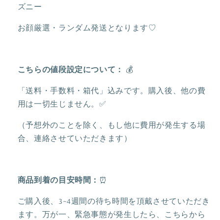
ズニー
キ
キ
ー
ー
お顔厳選・ランダム発送となります♡
チ
チ
ェ
ェ
ー
ー
こちらの値段設定について：
💰
ン
ン
❘
❘
「送料・手数料・箱代」込みです。購入後、他の費
香
香
用は一切生じません。✅
港
港
（予想外のことを除く、もし他に費用が発生する場
デ
デ
ィ
ィ
合、連絡させていただきます）
ズ
ズ
ニ
ニ
ー
ー
商品到着の目安時間：
⏰
の
の
ご購入後、3~4週間の待ち時間を頂戴させていただき
数
数
ます。万が一、緊急事態が発生したら、こちらから
量
量