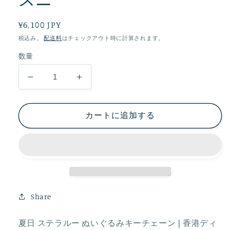
通
¥6,100 JPY
常
税込み。
配送料
はチェックアウト時に計算されます。
価
数量
格
夏
夏
日
日
ス
ス
カートに追加する
テ
テ
ラ
ラ
ル
ル
ー
ー
ぬ
ぬ
い
い
Share
ぐ
ぐ
る
る
夏日 ステラルー ぬいぐるみキーチェーン❘香港ディ
み
み