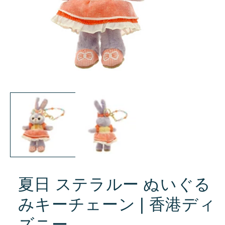
モ
ー
ダ
ル
で
メ
デ
ィ
ア
(1)
を
夏日 ステラルー ぬいぐる
開
く
みキーチェーン❘香港ディ
ズニー