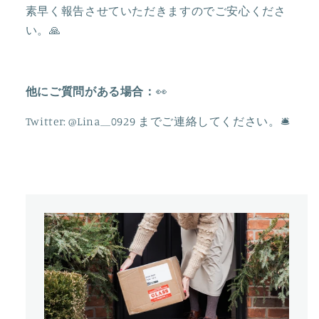
を
を
素早く報告させていただきますのでご安心くださ
減
増
い。🙏
ら
や
す
す
他にご質問がある場合：
👀
Twitter: @Lina__0929
までご連絡してください。
🛎