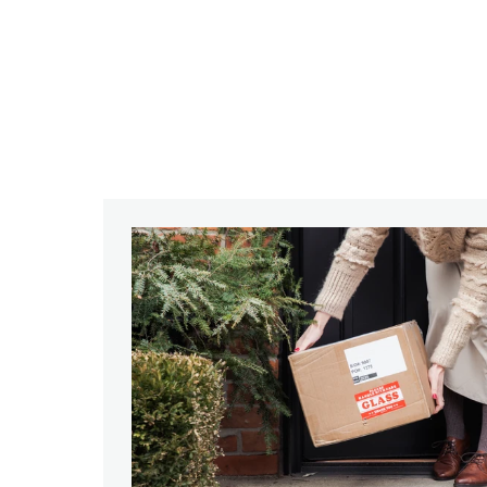
デ
ィ
ア
(2)
を
開
く