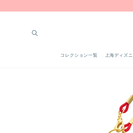
コンテ
ンツに
進む
コレクション一覧
上海ディズニ
商品情
報にス
キップ