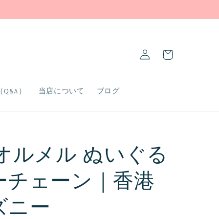
ロ
カ
グ
ー
イ
ト
ン
Q&A）
当店について
ブログ
 オルメル ぬいぐる
ーチェーン｜香港
ズニー