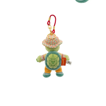
モ
ー
ダ
ル
で
メ
デ
ィ
ア
(1)
を
開
く
モ
ー
ダ
ル
で
メ