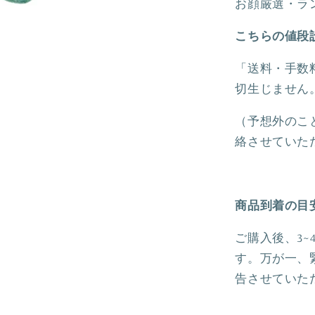
お顔厳選・ラ
ー
チ
こちらの値段
ェ
ー
「送料・手数
ン
切生じません
｜
香
（予想外のこ
港
絡させていた
デ
ィ
ズ
商品到着の目
ニ
ー
ご購入後、3
の
す。万が一、
数
告させていた
量
を