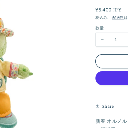
通
¥5,400 JPY
常
税込み。
配送料
は
価
数量
格
新
春
オ
ル
メ
ル
ぬ
い
ぐ
Share
る
み
新春 オルメ
キ