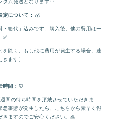
ンダム発送となります♡
ー
チ
設定について：
💰
ェ
ー
料・箱代」込みです。購入後、他の費用は一
ン
。✅
｜
香
とを除く、もし他に費用が発生する場合、連
港
だきます）
デ
ィ
ズ
安時間：
⏰
ニ
ー
~4週間の待ち時間を頂戴させていただきま
の
緊急事態が発生したら、こちらから素早く報
数
だきますのでご安心ください。🙏
量
を