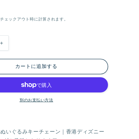
チェックアウト時に計算されます。
新
春
オ
カートに追加する
ル
メ
ル
ぬ
別のお支払い方法
い
ぐ
る
み
ル ぬいぐるみキーチェーン｜香港ディズニー
キ