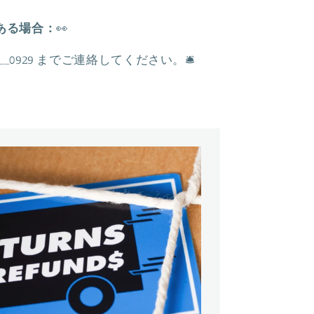
増
や
ある場合：
👀
す
a__0929
までご連絡してください。
🛎