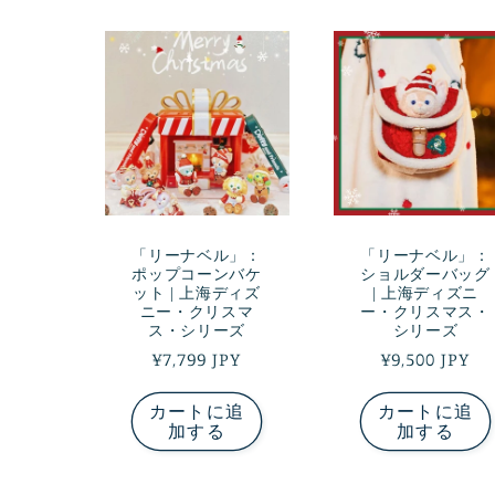
「リーナベル」：
「リーナベル」：
ポップコーンバケ
ショルダーバッグ
ット | 上海ディズ
| 上海ディズニ
ニー・クリスマ
ー・クリスマス・
ス・シリーズ
シリーズ
通
¥7,799 JPY
通
¥9,500 JPY
常
常
カートに追
カートに追
価
価
加する
加する
格
格