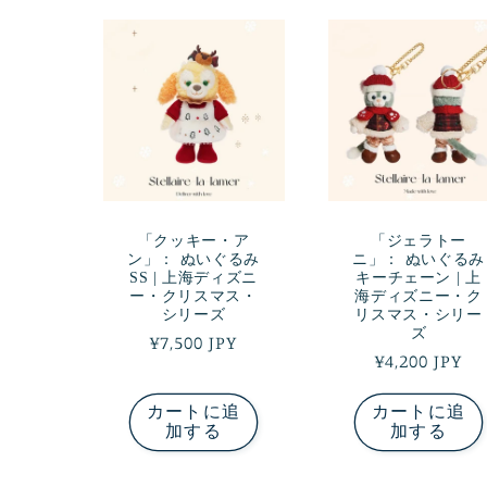
「クッキー・ア
「ジェラトー
ン」： ぬいぐるみ
ニ」： ぬいぐるみ
SS | 上海ディズニ
キーチェーン | 上
ー・クリスマス・
海ディズニー・ク
シリーズ
リスマス・シリー
ズ
通
¥7,500 JPY
通
¥4,200 JPY
常
常
価
カートに追
カートに追
価
格
加する
加する
格