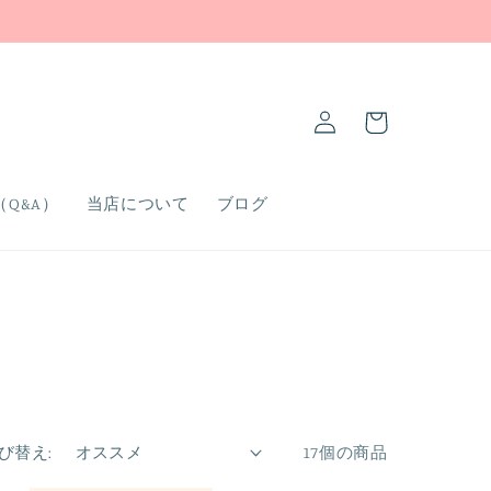
ロ
カ
グ
ー
イ
ト
ン
Q&A）
当店について
ブログ
び替え:
17個の商品