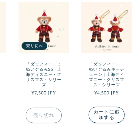
売り切れ
「ダッフィー」：
「ダッフィー」：
ぬいぐるみSS | 上
ぬいぐるみキーチ
海ディズニー・ク
ェーン | 上海ディ
リスマス・シリー
ズニー・クリスマ
ズ
ス・シリーズ
通
¥7,500 JPY
通
¥4,500 JPY
常
常
価
価
カートに追
格
格
売り切れ
加する