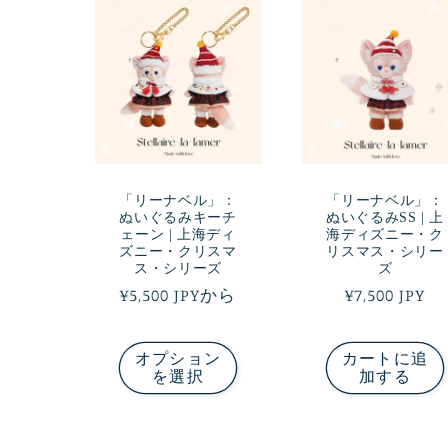
シ
ョ
ン
:
「リーナベル」：
「リーナベル」：
ぬいぐるみキーチ
ぬいぐるみSS | 上
ェーン | 上海ディ
海ディズニー・ク
ズニー・クリスマ
リスマス・シリー
ス・シリーズ
ズ
通
¥5,500 JPYから
通
¥7,500 JPY
常
常
価
価
オプション
カートに追
格
格
を選択
加する