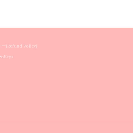
Refund Policy)
licy）