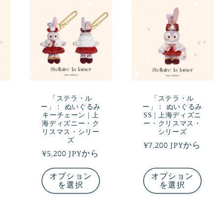
「ステラ・ル
「ステラ・ル
ー」： ぬいぐるみ
ー」： ぬいぐるみ
キーチェーン | 上
SS | 上海ディズニ
海ディズニー・ク
ー・クリスマス・
リスマス・シリー
シリーズ
ズ
通
¥7,200 JPYから
通
¥5,200 JPYから
常
常
価
オプション
オプション
価
格
を選択
を選択
格