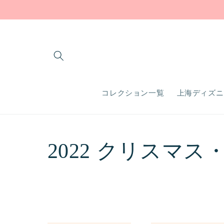
コンテ
ンツに
進む
コレクション一覧
上海ディズニ
コ
2022 クリスマス
レ
ク