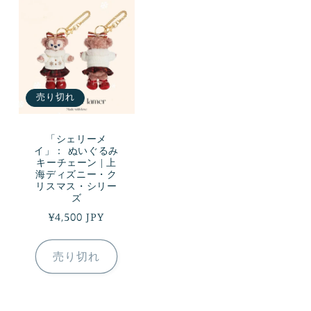
売り切れ
「シェリーメ
イ」： ぬいぐるみ
キーチェーン | 上
海ディズニー・ク
リスマス・シリー
ズ
通
¥4,500 JPY
常
価
売り切れ
格