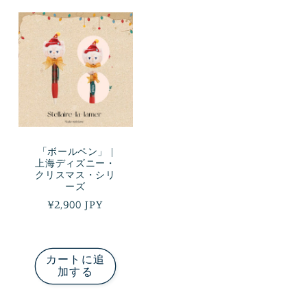
「ボールペン」 |
上海ディズニー・
クリスマス・シリ
ーズ
通
¥2,900 JPY
常
価
格
カートに追
加する