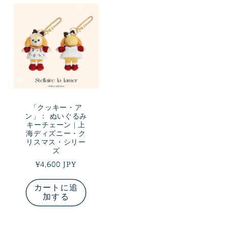
「クッキー・ア
ン」： ぬいぐるみ
キーチェーン | 上
海ディズニー・ク
リスマス・シリー
ズ
通
¥4,600 JPY
常
カートに追
価
加する
格