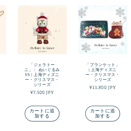
「ジェラトー
「ブランケット」
ニ」： ぬいぐるみ
| 上海ディズニ
SS | 上海ディズニ
ー・クリスマス・
ー・クリスマス・
シリーズ
シリーズ
通
¥11,800 JPY
通
¥7,500 JPY
常
常
価
価
格
カートに追
カートに追
格
加する
加する