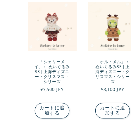
「シェリーメ
「オル・メル」：
イ」： ぬいぐるみ
ぬいぐるみSS | 上
SS | 上海ディズニ
海ディズニー・ク
ー・クリスマス・
リスマス・シリー
シリーズ
ズ
通
¥7,500 JPY
通
¥8,100 JPY
常
常
価
価
カートに追
カートに追
格
格
加する
加する